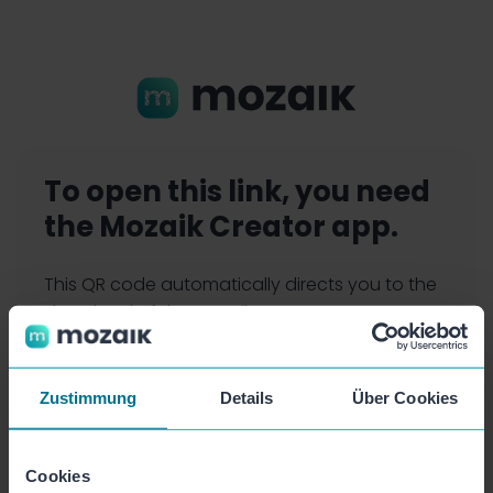
To open this link, you need
the Mozaik Creator app.
This QR code automatically directs you to the
download of the Mozaik Creator app.
Simply scan it with the camera of your
smartphone.
Zustimmung
Details
Über Cookies
Cookies