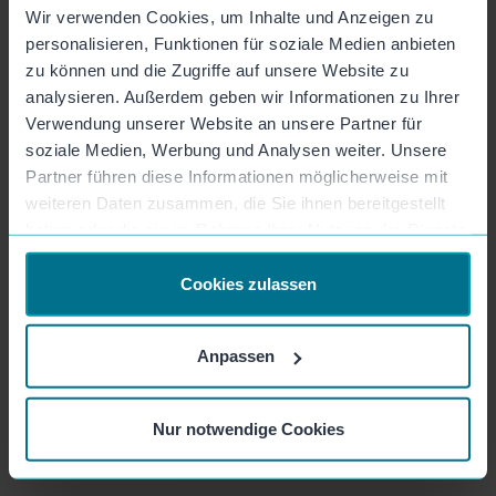
Wir verwenden Cookies, um Inhalte und Anzeigen zu
personalisieren, Funktionen für soziale Medien anbieten
zu können und die Zugriffe auf unsere Website zu
analysieren. Außerdem geben wir Informationen zu Ihrer
Verwendung unserer Website an unsere Partner für
soziale Medien, Werbung und Analysen weiter. Unsere
Partner führen diese Informationen möglicherweise mit
weiteren Daten zusammen, die Sie ihnen bereitgestellt
haben oder die sie im Rahmen Ihrer Nutzung der Dienste
gesammelt haben.
Cookies zulassen
You are already using a smartphone? Then
Anpassen
you can simply click this link:
https://open.mozaik-app.com/download
Nur notwendige Cookies